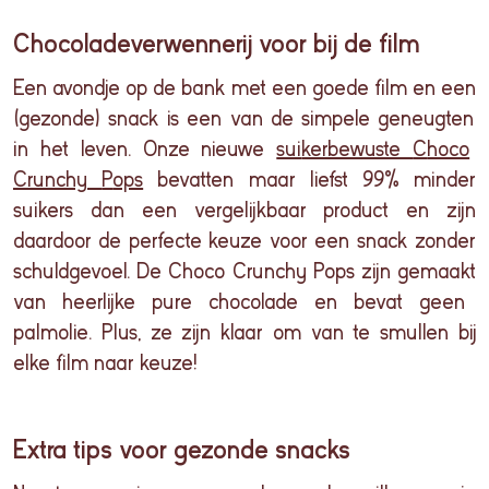
Chocoladeverwennerij voor bij de film
Een
avondje
op de bank met
een
goede
film
en
een
(
gezonde
) snack is
een
van de
simpele
geneugten
in het
leven
.
Onze
nieuwe
sui
kerbewuste
C
hoco
Cr
un
c
hy
P
ops
bevatten maar liefst 99% minder
suikers dan een vergelijkbaar product en zijn
daardoor
de
perfecte
keuze
voor
een
s
nack
zonder
schuldgevoel
. De
Choco
Crunchy
Pops
zijn
gemaakt
van
h
eerlijke pure chocolade
en
bevat
geen
palmolie
. Plus, ze
zijn
klaar
om van
te
smullen
bij
elke
film
naar
keuze
!
Extra tips voor gezonde snacks