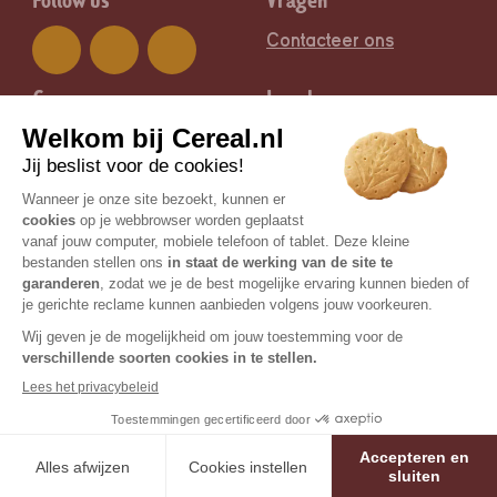
Follow us
Vragen
Contacteer ons
Groep
Legal
Nutrition & Santé
Juridische informatie
Certisys / BE-BIO-01 is de controlerende bioinstantie |
© Copyright 2026 Céréal