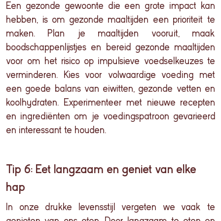
Een gezonde gewoonte die een grote impact kan
hebben, is om gezonde maaltijden een prioriteit te
maken. Plan je maaltijden vooruit, maak
boodschappenlijstjes en bereid gezonde maaltijden
voor om het risico op impulsieve voedselkeuzes te
verminderen. Kies voor volwaardige voeding met
een goede balans van eiwitten, gezonde vetten en
koolhydraten. Experimenteer met nieuwe recepten
en ingrediënten om je voedingspatroon gevarieerd
en interessant te houden.
Tip 6: Eet langzaam en geniet van elke
hap
In
onze
drukke
levensstijl
vergeten
we
vaak
te
genieten
van
ons
eten. Door
langzaam
te
eten
en