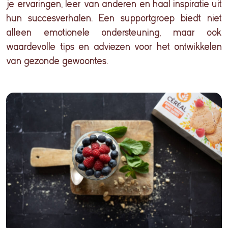
je
ervaringen
, leer van
anderen
en
haal
inspiratie
uit
hun
succesverhalen
. Een
supportgroep
biedt
niet
alleen
emotionele
ondersteuning
, maar
ook
waardevolle
tips
en
adviezen
voor
het
ontwikkelen
van
gezonde
gewoontes
.