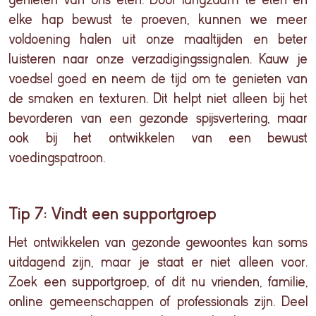
elke
hap
bewust
te
proeven
,
kunnen
we meer
voldoening
halen
uit
onze
maaltijden
en
beter
luisteren
naar
onze
verzadigingssignalen
.
Kauw
je
voedsel
goed
en
neem de
tijd
om
te
genieten
van
de
smaken
en
texturen
. Dit
helpt
niet
alleen
bij
het
bevorderen
van
een
gezonde
spijsvertering
, maar
ook
bij
het
ontwikkelen
van
een
bewust
voedingspatroon
.
Tip 7: Vindt een supportgroep
Het
ontwikkelen
van
gezonde
gewoontes
kan
soms
uitdagend
zijn
, maar je
staat
er
niet
alleen
voor
.
Zoek
een
supportgroep
, of
dit
nu
vrienden
,
familie
,
online
gemeenschappen
of professionals
zijn
. Deel