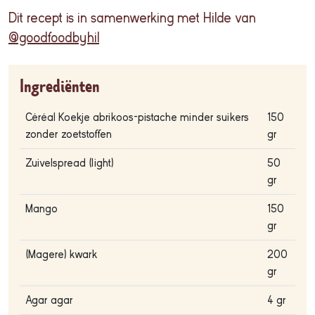
Dit recept is in samenwerking met Hilde van
@goodfoodbyhil
Ingrediënten
Céréal Koekje abrikoos-pistache minder suikers
150
zonder zoetstoffen
gr
Zuivelspread (light)
50
gr
Mango
150
gr
(Magere) kwark
200
gr
Agar agar
4 gr