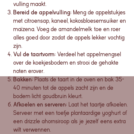
vulling maakt.
Bereid de appelvulling:
Meng de appelstukjes
met citroensap, kaneel, kokosbloesemsuiker en
maïzena. Voeg de amandelmelk toe en roer
alles goed door zodat de appels lekker vochtig
zijn.
Vul de taartvorm:
Verdeel het appelmengsel
over de koekjesbodem en strooi de gehakte
noten erover.
Bakken:
Plaats de taart in de oven en bak 35-
40 minuten tot de appels zacht zijn en de
bodem licht goudbruin kleurt.
Afkoelen en serveren:
Laat het taartje afkoelen.
Serveer met een toefje plantaardige yoghurt of
een drizzle ahornsiroop als je jezelf eens extra
wilt verwennen.