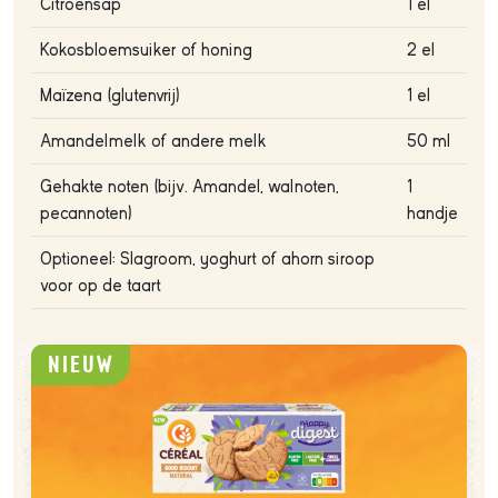
Citroensap
1 el
Kokosbloemsuiker of honing
2 el
Maïzena (glutenvrij)
1 el
Amandelmelk of andere melk
50 ml
Gehakte noten (bijv. Amandel, walnoten,
1
pecannoten)
handje
Optioneel: Slagroom, yoghurt of ahorn siroop
voor op de taart
NIEUW