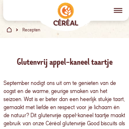
Recepten
Glutenvrij appel-kaneel taartje
September
nodigt
ons
uit
om
te
genieten
van de
oogst
en
de
warme
,
geurige
smaken
van het
seizoen
. Wat is er
beter
dan
een
heerlijk
stukje
taart
,
gemaakt
met
liefde
en
respect
voor
je
lichaam
én
de
natuur
? Dit
glutenvrije
appel-kaneel
taartje
maakt
gebruik
van
onze
Céréal
glutenvrije Good biscuits
als