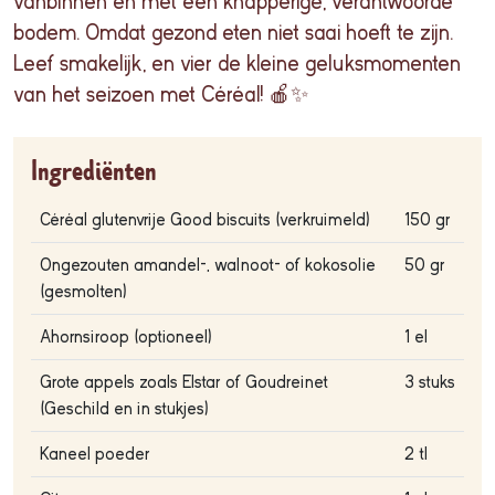
vanbinnen en met een knapperige, verantwoorde
bodem. Omdat gezond eten niet saai hoeft te zijn.
Leef smakelijk, en vier de kleine geluksmomenten
van het seizoen met Céréal! 🍎✨
Ingrediënten
Céréal glutenvrije Good biscuits (verkruimeld)
150 gr
Ongezouten amandel-, walnoot- of kokosolie
50 gr
(gesmolten)
Ahornsiroop (optioneel)
1 el
Grote appels zoals Elstar of Goudreinet
3 stuks
(Geschild en in stukjes)
Kaneel poeder
2 tl