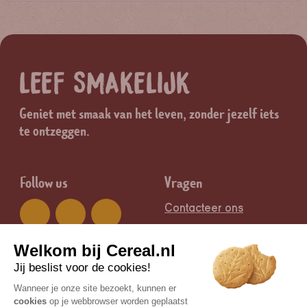
LEEF SMAKELIJK
Geniet met smaak van het leven, zonder jezelf iets
te ontzeggen.
Follow us
Vragen
Contacteer ons
Groep
Legal
Nutrition & Santé
Juridische informatie