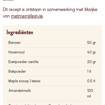
Dit recept is ontstaan in samenwerking met Marijke
van
metmemlifestyle
.
Ingrediënten
Banaan
50 gr
Havemout
40 gr
Eiwitpoeder vanille
20 gr
Bakpoeder
1 tl
Maple siroop / stevia
0.5 tl
Amandelmelk
100
ml