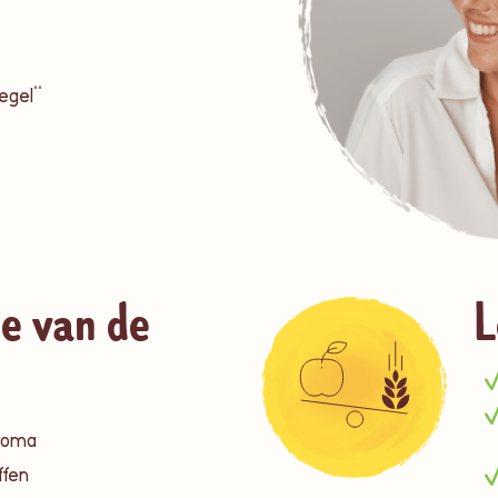
egel**
e van de
L
aroma
ffen