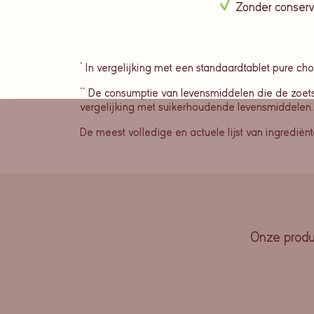
Zonder conser
* In vergelijking met een standaardtablet pure ch
** De consumptie van levensmiddelen die de zoetst
vergelijking met suikerhoudende levensmiddelen.
De meest volledige en actuele lijst van ingredië
Onze produc