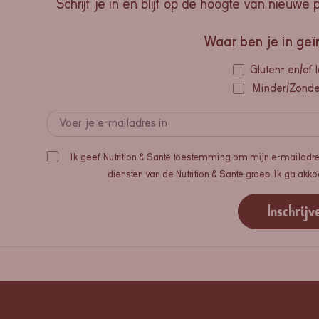
Schrijf je in en blijf op de hoogte van nieuwe 
Waar ben je in geï
Gluten- en/of l
Minder/Zonder
Ik geef Nutrition & Santé toestemming om mijn e-mailadre
diensten van de Nutrition & Santé groep. Ik ga ak
Inschrijv