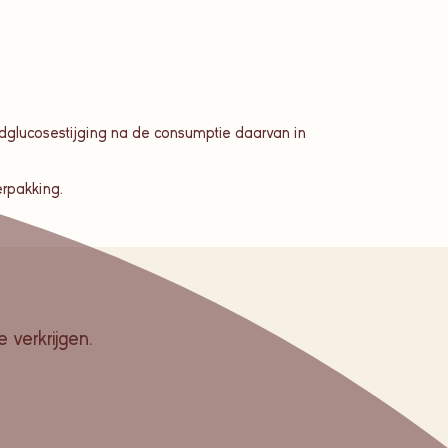
oedglucosestijging na de consumptie daarvan in
erpakking.
 verkrijgen.