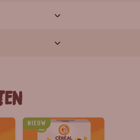
ten
NIEUW