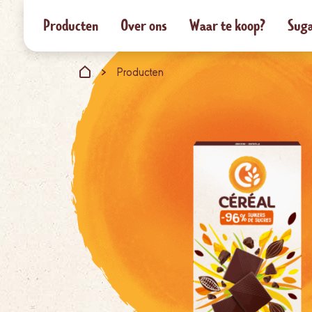
Producten
Over ons
Waar te koop?
Suga
Producten