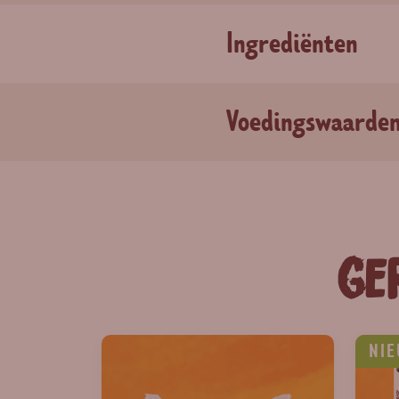
Ingrediënten
Voedingswaarde
Ge
NI