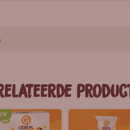
n
relateerde produc
EUW