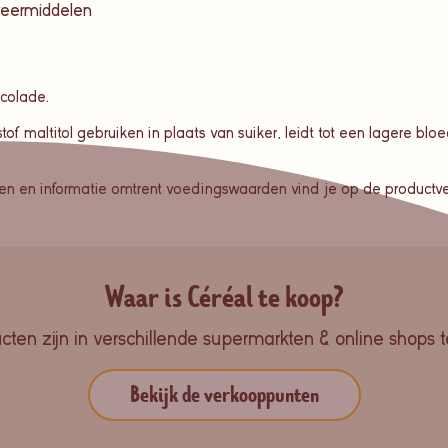
veermiddelen
ocolade.
of maltitol gebruiken in plaats van suiker, leidt tot een lagere bl
nten en informatie omtrent voedingswaarden vind je op de productv
Waar is Céréal te koop?
ten zijn in verschillende supermarkten & online shops te
Bekijk de verkooppunten